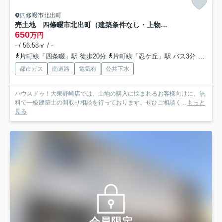
四條畷市北出町
売土地 四條畷市北出町（建築条件なし・上物有）
650
万円
- / 56.58㎡ / -
片町線「四条畷」駅 徒歩20分
片町線「忍ケ丘」駅 バス3分 京阪バス「蔀屋」 停歩8分
都市ガス
南道路
電気有
公共下水
ハウスドゥ！大東野崎店では、土地の購入に悩まれるお客様向けに、無
料で一級建築士の間取り相談を行っております。ぜひご相談く...
もっと
見る
会員限定