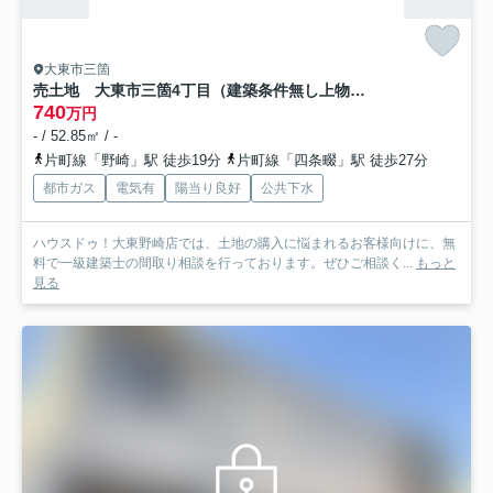
大東市三箇
売土地 大東市三箇4丁目（建築条件無し上物有）
740
万円
- / 52.85㎡ / -
片町線「野崎」駅 徒歩19分
片町線「四条畷」駅 徒歩27分
都市ガス
電気有
陽当り良好
公共下水
ハウスドゥ！大東野崎店では、土地の購入に悩まれるお客様向けに、無
料で一級建築士の間取り相談を行っております。ぜひご相談く...
もっと
見る