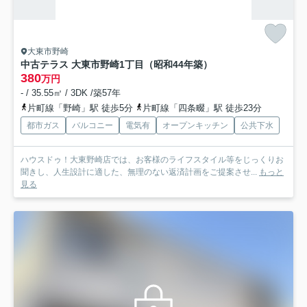
大東市野崎
中古テラス 大東市野崎1丁目（昭和44年築）
380
万円
- / 35.55㎡ / 3DK /築57年
片町線「野崎」駅 徒歩5分
片町線「四条畷」駅 徒歩23分
都市ガス
バルコニー
電気有
オープンキッチン
公共下水
ハウスドゥ！大東野崎店では、お客様のライフスタイル等をじっくりお
聞きし、人生設計に適した、無理のない返済計画をご提案させ...
もっと
見る