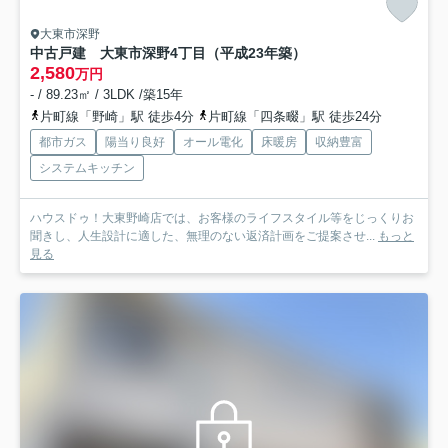
大東市深野
中古戸建 大東市深野4丁目（平成23年築）
2,580
万円
- / 89.23㎡ / 3LDK /築15年
片町線「野崎」駅 徒歩4分
片町線「四条畷」駅 徒歩24分
都市ガス
陽当り良好
オール電化
床暖房
収納豊富
システムキッチン
ハウスドゥ！大東野崎店では、お客様のライフスタイル等をじっくりお
聞きし、人生設計に適した、無理のない返済計画をご提案させ...
もっと
見る