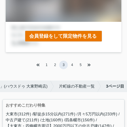
会員登録をして限定物件を見る
1
2
3
4
5
(ハウスドゥ 大東野崎店)
片町線の不動産一覧
3ページ目
おすすめこだわり特集
大東市(312件)
駅徒歩15分以内(271件)
月々5万円以内(233件)
中古戸建て(211件)
土地(160件)
四条畷市(156件)
【大東市・四條畷市周辺】2000万円以下の中古戸建(147件)