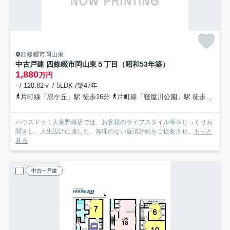
四條畷市岡山東
中古戸建 四條畷市岡山東５丁目（昭和53年築）
1,880
万円
- / 128.82㎡ / 5LDK /築47年
片町線「忍ケ丘」駅 徒歩16分
片町線「寝屋川公園」駅 徒歩22分
ハウスドゥ！大東野崎店では、お客様のライフスタイル等をじっくりお
聞きし、人生設計に適した、無理のない返済計画をご提案させ...
もっと
見る
中古一戸建