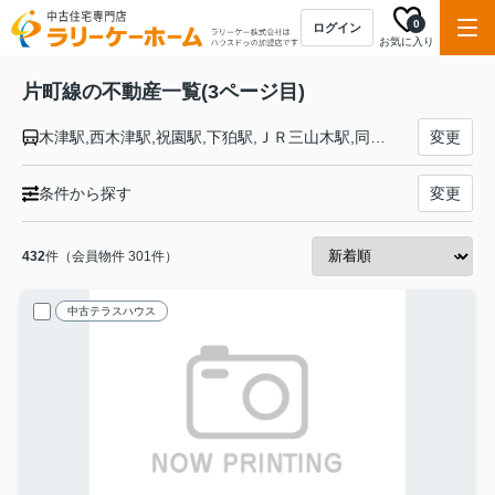
0
ログイン
お気に入り
片町線の不動産一覧(3ページ目)
木津駅,西木津駅,祝園駅,下狛駅,ＪＲ三山木駅,同志社前駅,京田辺駅,大住駅,松井山手駅,長尾駅,藤阪駅,津田駅,河内磐船駅,星田駅,寝屋川公園駅,忍ケ丘駅,四条畷駅,野崎駅,住道駅,鴻池新田駅,徳庵駅,放出駅,鴫野駅,京橋駅
変更
条件から探す
変更
432
件（会員物件 301件）
中古テラスハウス