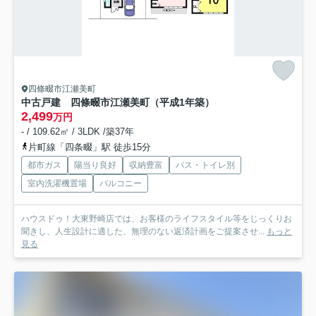
四條畷市江瀬美町
中古戸建 四條畷市江瀬美町（平成1年築）
2,499
万円
- / 109.62㎡ / 3LDK /築37年
片町線「四条畷」駅 徒歩15分
都市ガス
陽当り良好
収納豊富
バス・トイレ別
室内洗濯機置場
バルコニー
ハウスドゥ！大東野崎店では、お客様のライフスタイル等をじっくりお
聞きし、人生設計に適した、無理のない返済計画をご提案させ...
もっと
見る