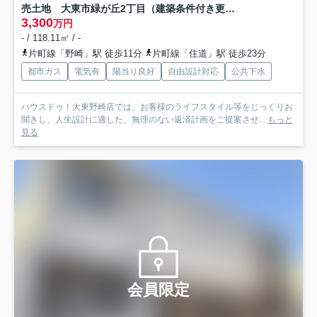
売土地 大東市緑が丘2丁目（建築条件付き更地）
3,300
万円
- / 118.11㎡ / -
片町線「野崎」駅 徒歩11分
片町線「住道」駅 徒歩23分
都市ガス
電気有
陽当り良好
自由設計対応
公共下水
ハウスドゥ！大東野崎店では、お客様のライフスタイル等をじっくりお
聞きし、人生設計に適した、無理のない返済計画をご提案させ...
もっと
見る
会員限定