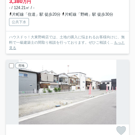
3,380
万円
- / 124.21㎡ / -
片町線「住道」駅 徒歩20分
片町線「野崎」駅 徒歩30分
公共下水
ハウスドゥ！大東野崎店では、土地の購入に悩まれるお客様向けに、無
料で一級建築士の間取り相談を行っております。ぜひご相談く...
もっと
見る
売地