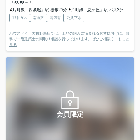
- / 56.58㎡ / -
片町線「四条畷」駅 徒歩20分
片町線「忍ケ丘」駅 バス3分 京阪バス「蔀屋」 停歩8分
都市ガス
南道路
電気有
公共下水
ハウスドゥ！大東野崎店では、土地の購入に悩まれるお客様向けに、無
料で一級建築士の間取り相談を行っております。ぜひご相談く...
もっと
見る
会員限定