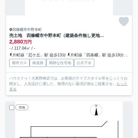
四條畷市中野本町
売土地 四條畷市中野本町（建築条件無し更地渡し）
2,880
万円
- / 117.04㎡ / -
片町線「忍ケ丘」駅 徒歩13分
片町線「四条畷」駅 徒歩19分
京阪
都市ガス
南道路
閑静な住宅地
公共下水
ハウスドゥ！大東野崎店では、お客様のライフスタイル等をじっくりお
聞きし、人生設計に適した、無理のない返済計画をご提案させ...
もっと
見る
売地