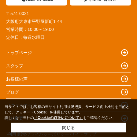
〒574-0021
大阪府大東市平野屋新町1-44
営業時間：
10:00～19:00
定休日：
毎週水曜日
トップページ
スタッフ
お客様の声
ブログ
アクセスマップ
当サイトでは、お客様の当サイト利用状況把握、サービス向上検討を目的と
して、クッキー（Cookie）を使用しています。
詳しくは、当社の
「Cookieの取扱いについて」
をご確認ください。
会社概要
閉じる
利用規約
プライバシーポリシー
サイトマップ