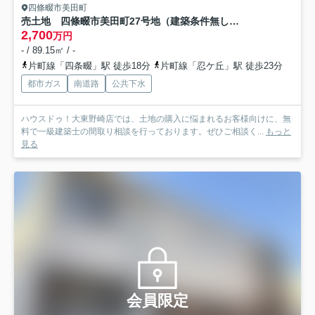
四條畷市美田町
売土地 四條畷市美田町27号地（建築条件無し更地）
2,700
万円
- / 89.15㎡ / -
片町線「四条畷」駅 徒歩18分
片町線「忍ケ丘」駅 徒歩23分
都市ガス
南道路
公共下水
ハウスドゥ！大東野崎店では、土地の購入に悩まれるお客様向けに、無
料で一級建築士の間取り相談を行っております。ぜひご相談く...
もっと
見る
会員限定