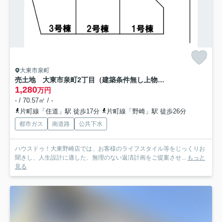
大東市泉町
売土地 大東市泉町2丁目（建築条件無し上物あり）
1,280
万円
- / 70.57㎡ / -
片町線「住道」駅 徒歩17分
片町線「野崎」駅 徒歩26分
都市ガス
南道路
公共下水
ハウスドゥ！大東野崎店では、お客様のライフスタイル等をじっくりお
聞きし、人生設計に適した、無理のない返済計画をご提案させ...
もっと
見る