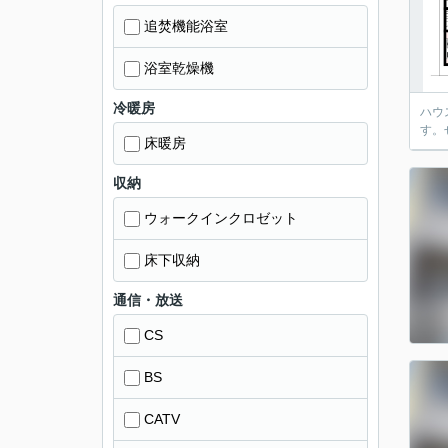
追焚機能浴室
浴室乾燥機
冷暖房
ハウ
す。
床暖房
収納
ウォークインクロゼット
床下収納
通信・放送
CS
BS
CATV