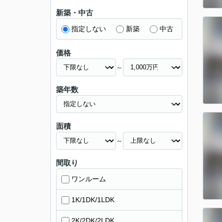
新築・中古
指定しない
新築
中古
価格
～
築年数
面積
～
間取り
ワンルーム
1K/1DK/1LDK
2K/2DK/2LDK