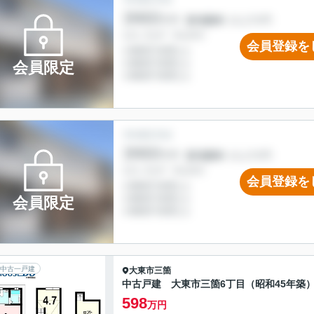
会員登録を
会員限定
会員登録を
会員限定
中古一戸建
大東市
三箇
中古戸建 大東市三箇6丁目（昭和45年築
598
万円