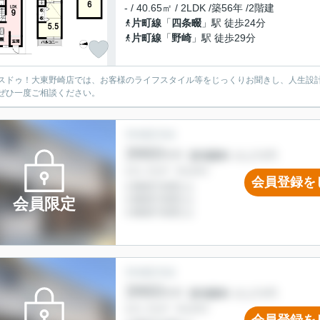
- / 40.65㎡ / 2LDK /築56年 /2階建
片町線
「
四条畷
」駅 徒歩24分
片町線
「
野崎
」駅 徒歩29分
スドゥ！大東野崎店では、お客様のライフスタイル等をじっくりお聞きし、人生設
ぜひ一度ご相談ください。
会員登録を
会員限定