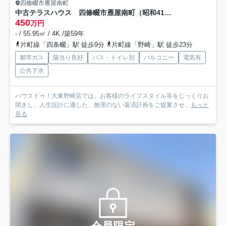
四條畷市雁屋南町
中古テラスハウス 四條畷市雁屋南町（昭和41年築）
450
万円
- / 55.95㎡ / 4K /築59年
片町線「四条畷」駅 徒歩9分
片町線「野崎」駅 徒歩23分
都市ガス
陽当り良好
バス・トイレ別
バルコニー
電気有
公共下水
ハウスドゥ！大東野崎店では、お客様のライフスタイル等をじっくりお
聞きし、人生設計に適した、無理のない返済計画をご提案させ...
もっと
見る