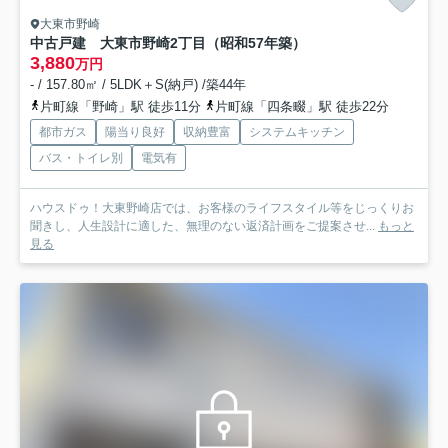
大東市野崎
中古戸建 大東市野崎2丁目（昭和57年築）
3,880
万円
- / 157.80㎡ / 5LDK＋S(納戸) /築44年
片町線「野崎」駅 徒歩11分
片町線「四条畷」駅 徒歩22分
都市ガス
陽当り良好
収納豊富
システムキッチン
バス・トイレ別
電気有
ハウスドゥ！大東野崎店では、お客様のライフスタイル等をじっくりお
聞きし、人生設計に適した、無理のない返済計画をご提案させ...
もっと
見る