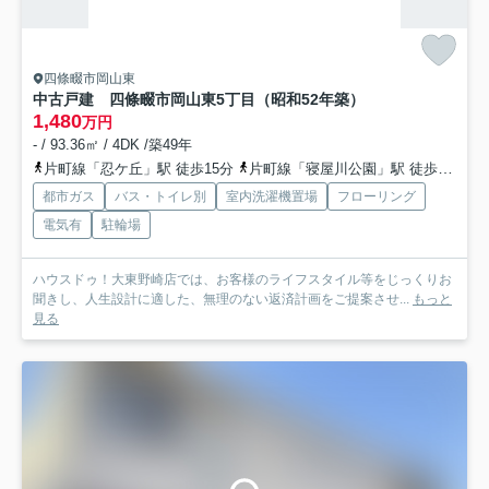
四條畷市岡山東
中古戸建 四條畷市岡山東5丁目（昭和52年築）
1,480
万円
- / 93.36㎡ / 4DK /築49年
片町線「忍ケ丘」駅 徒歩15分
片町線「寝屋川公園」駅 徒歩22分
都市ガス
バス・トイレ別
室内洗濯機置場
フローリング
電気有
駐輪場
ハウスドゥ！大東野崎店では、お客様のライフスタイル等をじっくりお
聞きし、人生設計に適した、無理のない返済計画をご提案させ...
もっと
見る