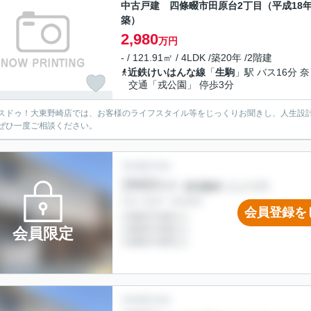
中古戸建 四條畷市田原台2丁目（平成18
築）
2,980
万円
- / 121.91㎡ / 4LDK /築20年 /2階建
近鉄けいはんな線
「
生駒
」駅 バス16分 
交通「戎公園」 停歩3分
スドゥ！大東野崎店では、お客様のライフスタイル等をじっくりお聞きし、人生設
ぜひ一度ご相談ください。
会員登録を
会員限定