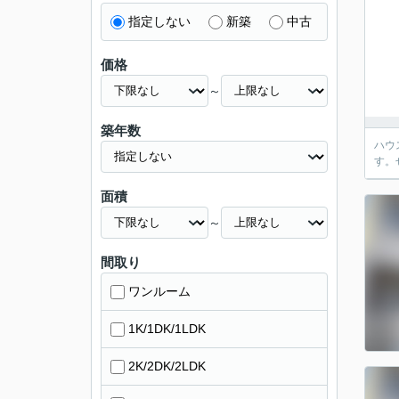
指定しない
新築
中古
価格
～
築年数
ハウ
す。
面積
～
間取り
ワンルーム
1K/1DK/1LDK
2K/2DK/2LDK