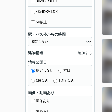
3K/3DK/3LDK
4K/4DK/4LDK
5K以上
駅・バス停からの時間
建物構造
追加する
情報公開日
指定しない
本日
3日以内
1週間以内
画像・動画あり
画像あり
動画あり