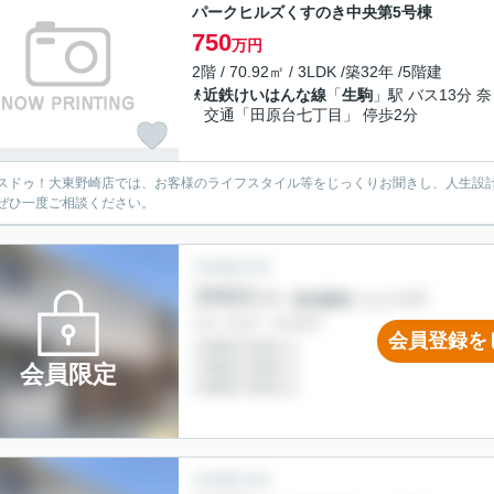
パークヒルズくすのき中央第5号棟
750
万円
2階 / 70.92㎡ / 3LDK /築32年 /5階建
近鉄けいはんな線
「
生駒
」駅 バス13分 
交通「田原台七丁目」 停歩2分
スドゥ！大東野崎店では、お客様のライフスタイル等をじっくりお聞きし、人生設
ぜひ一度ご相談ください。
会員登録を
会員限定