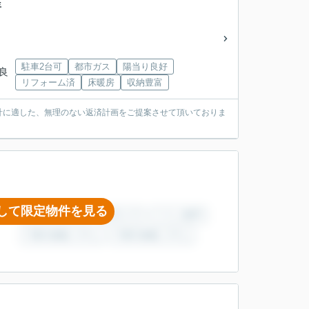
年
駐車2台可
都市ガス
陽当り良好
奈良
リフォーム済
床暖房
収納豊富
計に適した、無理のない返済計画をご提案させて頂いておりま
して限定物件を見る