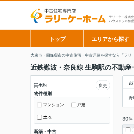
トップ
エリアから探す
大東市・四條畷市の中古住宅・中古戸建を探すなら「ラリー
近鉄難波・奈良線 生駒駅の不動産
お
生駒
変更
物件種別
野
マンション
戸建
土地
30
件
新築・中古