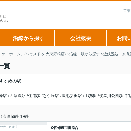
営業
沿線から探す
会社概要
お問
ケーホーム」(ハウスドゥ 大東野崎店)
沿線・駅から探す
近鉄難波・奈良
一覧
すすめの駅
崎駅
/
四条畷駅
/
住道駅
/
忍ケ丘駅
/
鴻池新田駅
/
生駒駅
/
寝屋川公園駅
/
門
（会員物件 19件）
中古一戸建
四條畷市
田原台