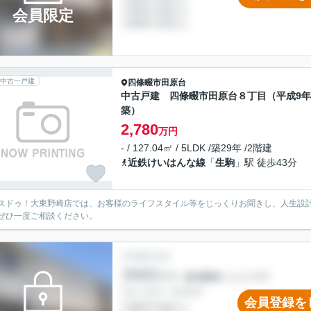
会員限定
中古一戸建
四條畷市
田原台
中古戸建 四條畷市田原台８丁目（平成9年
築）
2,780
万円
- / 127.04㎡ / 5LDK /築29年 /2階建
近鉄けいはんな線
「
生駒
」駅 徒歩43分
スドゥ！大東野崎店では、お客様のライフスタイル等をじっくりお聞きし、人生設
ぜひ一度ご相談ください。
会員登録を