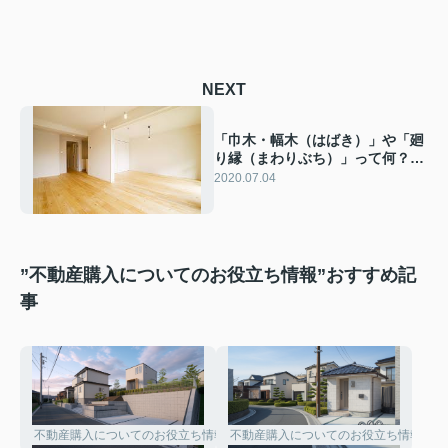
NEXT
「巾木・幅木（はばき）」や「廻
り縁（まわりぶち）」って何？
【大東市・四條畷市で家を買うな
2020.07.04
ら】
”不動産購入についてのお役立ち情報”おすすめ記
事
不動産購入についてのお役立ち情報
不動産購入についてのお役立ち情報