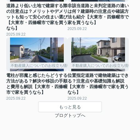
道路より低い土地で建築する際
非該当道路と未判定道路の違い
の注意点は？メリットやデメリ
は何？建築時の注意点や確認方
ットも知って安心の住まい選び
法も紹介【大東市・四條畷市で
【大東市・四條畷市で家を買う
家を買うなら】
なら】
2025.09.22
2025.09.22
不動産購入についてのお役立ち情報
不動産購入についてのお役立ち情報
電柱が邪魔と感じたらどうする
位置指定道路で建物建築はでき
方法がある？解決や移設の手順
る？注意点や基礎知識も解説
と費用も解説【大東市・四條畷
【大東市・四條畷市で家を買う
市で家を買うなら】
なら】
2025.09.22
2025.09.22
もっと見る
ブログトップへ