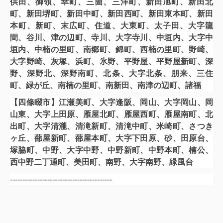
供田、御領、幸町、三箇、三洋町、新田旭町、新田北
町、新田堺町、新田中町、新田西町、新田東本町、新田
本町、新町、末広町、住道、大東町、太子田、大字龍
間、谷川、津の辺町、寺川、大字寺川、中垣内、大字中
垣内、中楠の里町、南郷町、錦町、西楠の里町、野崎、
大字野崎、灰塚、浜町、氷野、平野屋、平野屋新町、深
野、深野北、深野南町、北条、大字北条、朋来、三住
町、緑が丘、南楠の里町、南新田、南津の辺町、諸福
【四條畷市】江瀬美町、大字逢阪、岡山、大字岡山、岡
山東、大字上田原、雁屋北町、雁屋西町、雁屋南町、北
出町、大字清瀧、清滝新町、清滝中町、米崎町、さつき
ヶ丘、蔀屋新町、蔀屋本町、大字下田原、砂、田原台、
塚脇町、中野、大字中野、中野新町、中野本町、楠公、
西中野二丁通町、美田町、南野、大字南野、緑風台
-----------------------------------------