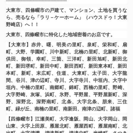
-----------------------------------------
大東市、四條畷市の戸建て、マンション、土地を買うな
ら、
売るなら「ラリ－ケーホーム」（ハウスドゥ！大東
野崎店）へ！！
大東市、四條畷市に特化した地域密着のお店です。
【大東市】赤井、曙、明美の里町、泉町、栄和町、扇
町、大野、学園町、川中新町、北楠の里町、北新町、御
供田、御領、幸町、三箇、三洋町、新田旭町、新田北
町、新田堺町、新田中町、新田西町、新田東本町、新田
本町、新町、末広町、住道、大東町、太子田、大字龍
間、谷川、津の辺町、寺川、大字寺川、中垣内、大字中
垣内、中楠の里町、南郷町、錦町、西楠の里町、野崎、
大字野崎、灰塚、浜町、氷野、平野屋、平野屋新町、深
野、深野北、深野南町、北条、大字北条、朋来、三住
町、緑が丘、南楠の里町、南新田、南津の辺町、諸福
【四條畷市】江瀬美町、大字逢阪、岡山、大字岡山、岡
山東、大字上田原、雁屋北町、雁屋西町、雁屋南町、北