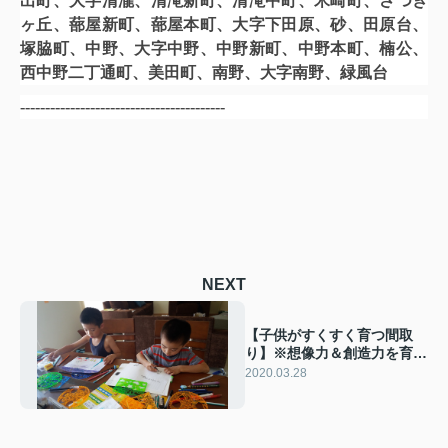
出町、大字清瀧、清滝新町、清滝中町、米崎町、さつき
ヶ丘、蔀屋新町、蔀屋本町、大字下田原、砂、田原台、
塚脇町、中野、大字中野、中野新町、中野本町、楠公、
西中野二丁通町、美田町、南野、大字南野、緑風台
-----------------------------------------
NEXT
【子供がすくすく育つ間取
り】※想像力＆創造力を育て
よう編※
2020.03.28