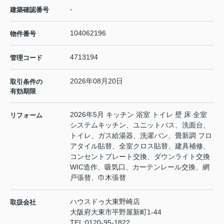
-
建築確認番号
104062196
物件番号
4713194
管理コード
2026年08月20日
取引条件の
有効期限
2026年5月 キッチン 浴室 トイレ 壁 床 全室
リフォーム
システムキッチン、ユニットバス、洗面台、
トイレ、ガス給湯器、洗濯パン、畳新調 フロ
アタイル貼替、全室クロス貼替、建具補修、
コンセントプレート交換、ダウンライト交換
WIC造作、吸気口、カーテンレール交換、網
戸張替、巾木張替
ハウスドゥ大東野崎店
取扱会社
大阪府大東市平野屋新町1-44
TEL:
0120-95-1822