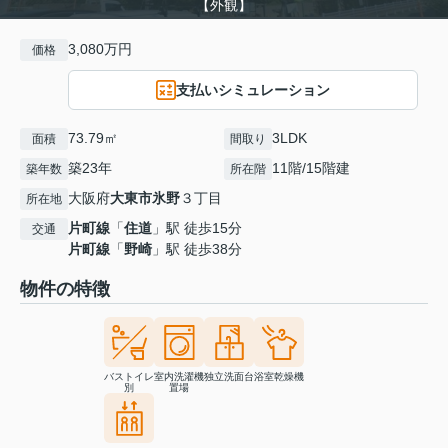
【外観】
3,080万円
価格
支払いシミュレーション
73.79㎡
3LDK
面積
間取り
築23年
11階/15階建
築年数
所在階
大阪府
大東市
氷野
３丁目
所在地
片町線
「
住道
」駅 徒歩15分
交通
片町線
「
野崎
」駅 徒歩38分
物件の特徴
バストイレ
室内洗濯機
独立洗面台
浴室乾燥機
別
置場