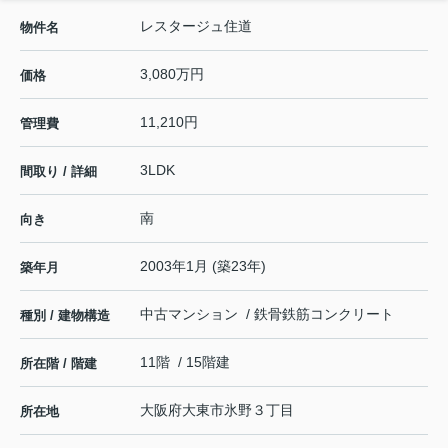
レスタージュ住道
物件名
3,080万円
価格
11,210円
管理費
3LDK
間取り / 詳細
南
向き
2003年1月 (築23年)
築年月
中古マンション / 鉄骨鉄筋コンクリート
種別 / 建物構造
11階 / 15階建
所在階 / 階建
大阪府
大東市
氷野
３丁目
所在地