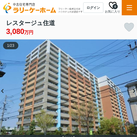
0
ログイン
お気に入り
レスタージュ住道
3,080
万円
1
/
23