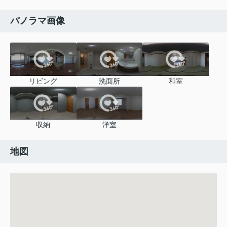
パノラマ画像
リビング
洗面所
和室
収納
洋室
地図