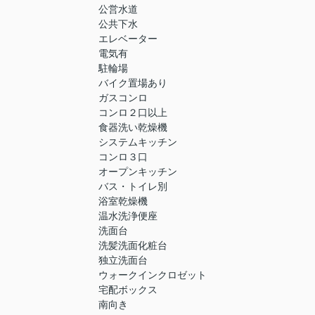
公営水道
公共下水
エレベーター
電気有
駐輪場
バイク置場あり
ガスコンロ
コンロ２口以上
食器洗い乾燥機
システムキッチン
コンロ３口
オープンキッチン
バス・トイレ別
浴室乾燥機
温水洗浄便座
洗面台
洗髪洗面化粧台
独立洗面台
ウォークインクロゼット
宅配ボックス
南向き