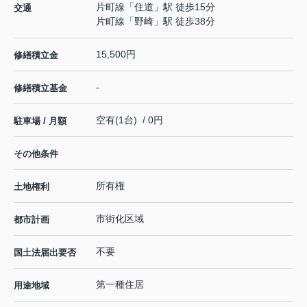
片町線
「
住道
」駅 徒歩15分
交通
片町線
「
野崎
」駅 徒歩38分
15,500円
修繕積立金
-
修繕積立基金
空有(1台) / 0円
駐車場 / 月額
その他条件
所有権
土地権利
市街化区域
都市計画
不要
国土法届出要否
第一種住居
用途地域