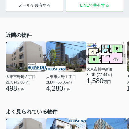
メールで共有する
LINEで共有する
近隣の物件
大東市川中新町
3LDK (77.44㎡)
大東市野崎３丁目
大東市大野１丁目
1,580
万円
2DK (42.06㎡)
2LDK (65.05㎡)
3
498
4,280
万円
万円
よく見られている物件