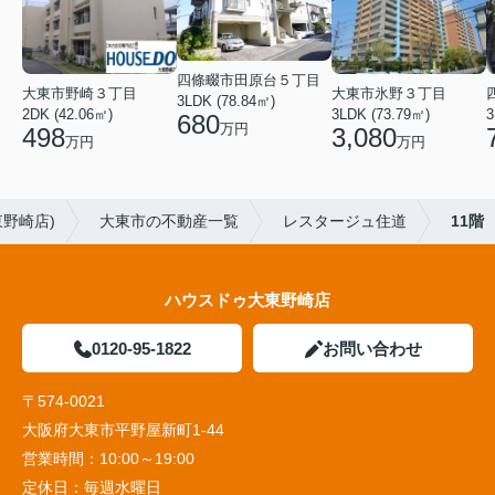
四條畷市田原台５丁目
大東市野崎３丁目
大東市氷野３丁目
3LDK (78.84㎡)
3
2DK (42.06㎡)
3LDK (73.79㎡)
680
万円
498
3,080
万円
万円
野崎店)
大東市の不動産一覧
レスタージュ住道
11階
ハウスドゥ大東野崎店
0120-95-1822
お問い合わせ
〒574-0021
大阪府大東市平野屋新町1-44
営業時間：
10:00～19:00
定休日：
毎週水曜日