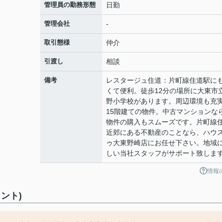
管理員の勤務形態
日勤
管理会社
-
取引態様
仲介
引渡し
相談
備考
レスタージュ住道：片町線住道駅に
くて便利。徒歩12分の場所に大東市
野小学校があります。周辺環境も充
15階建ての物件。中古マンションな
物件の購入もスムーズです。片町線
近郊にある不動産のことなら、ハウ
ゥ大東野崎店にお任せ下さい。地域
しい当社スタッフがサポート致しま
情報
ント)