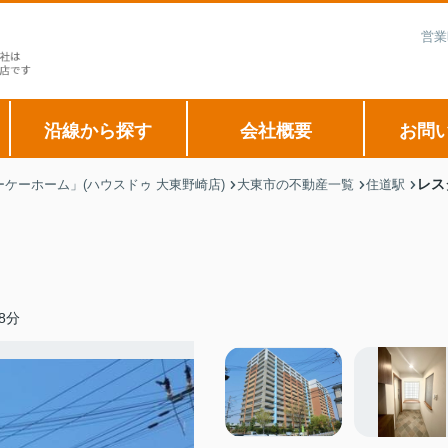
営業
沿線から探す
会社概要
お問
レス
ケーホーム」(ハウスドゥ 大東野崎店)
大東市の不動産一覧
住道駅
8分