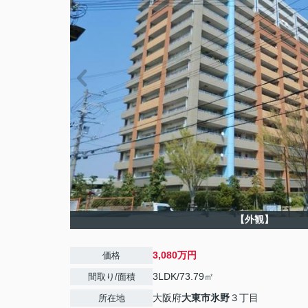
【外観】
3,080万円
価格
3LDK/73.79㎡
間取り/面積
大阪府
大東市
氷野
３丁目
所在地