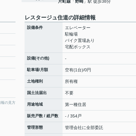
片町線
「
野崎
」駅 徒歩38分
レスタージュ住道の詳細情報
設備条件
エレベーター
駐輪場
バイク置場あり
宅配ボックス
設備(その他)
-
駐車場/月額
空有(1台)/0円
土地権利
所有権
国土法届出
不要
情報の見方
用途地域
第一種住居
販売戸数 / 総戸数
- / 354戸
管理形態
管理会社に全部委託