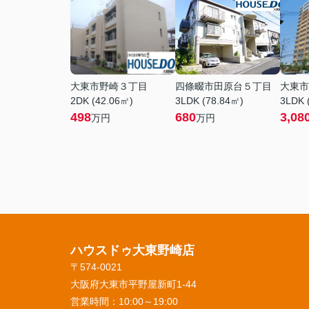
大東市野崎３丁目
四條畷市田原台５丁目
大東市
2DK (42.06㎡)
3LDK (78.84㎡)
3LDK 
498
680
3,08
万円
万円
ハウスドゥ大東野崎店
〒574-0021
大阪府大東市平野屋新町1-44
営業時間：
10:00～19:00