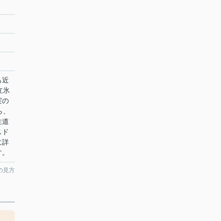
も近
立氷
実の
ら、
住道
スド
に詳
す。
の見方