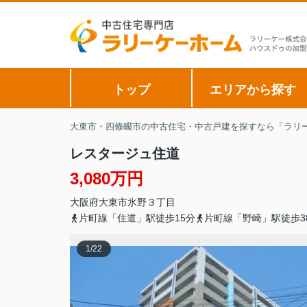
トップ
エリアから探す
大東市・四條畷市の中古住宅・中古戸建を探すなら「ラリー
レスタージュ住道
3,080万円
大阪府
大東市
氷野
３丁目
片町線「住道」駅徒歩15分
片町線「野崎」駅徒歩3
1
/
22