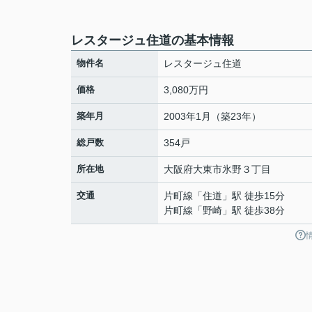
レスタージュ住道の基本情報
物件名
レスタージュ住道
価格
3,080万円
築年月
2003年1月（築23年）
総戸数
354戸
所在地
大阪府
大東市
氷野
３丁目
交通
片町線
「
住道
」駅 徒歩15分
片町線
「
野崎
」駅 徒歩38分