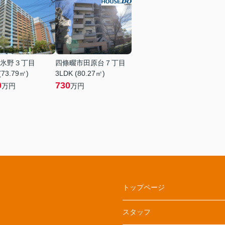
氷野３丁目
四條畷市田原台７丁目
(73.79㎡)
3LDK (80.27㎡)
0
730
万円
万円
トップページ
スタッフ