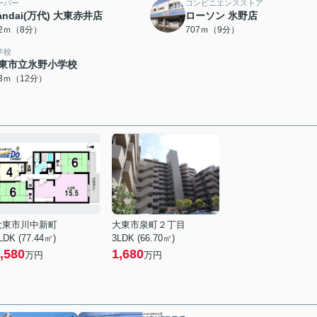
ーパー
コンビニエンスストア
andai(万代) 大東赤井店
ローソン 氷野店
22ｍ（8分）
707ｍ（9分）
学校
東市立氷野小学校
83ｍ（12分）
大東市川中新町
大東市泉町２丁目
LDK (77.44㎡)
3LDK (66.70㎡)
,580
1,680
万円
万円