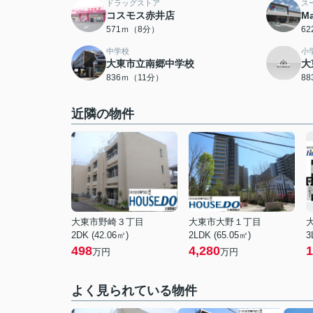
ドラッグストア
ス
コスモス赤井店
M
571ｍ（8分）
6
中学校
小
大東市立南郷中学校
大
836ｍ（11分）
8
近隣の物件
大東市野崎３丁目
大東市大野１丁目
2DK (42.06㎡)
2LDK (65.05㎡)
3
498
4,280
1
万円
万円
よく見られている物件