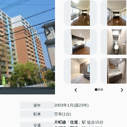
2003年1月(築23年)
築年
空有(1台)
駐車
片町線
「
住道
」駅 徒歩15分
交通