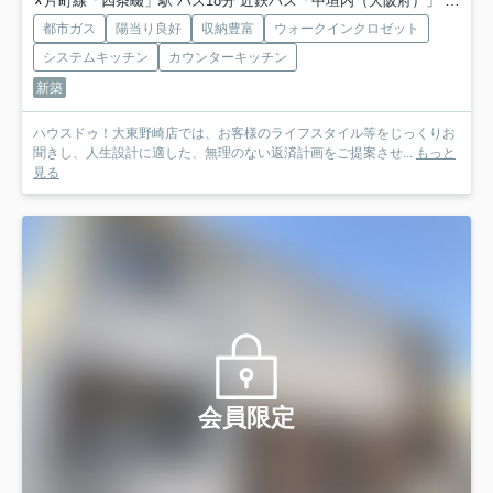
片町線「四条畷」駅 バス18分 近鉄バス「中垣内（大阪府）」 停歩3分
都市ガス
陽当り良好
収納豊富
ウォークインクロゼット
システムキッチン
カウンターキッチン
新築
ハウスドゥ！大東野崎店では、お客様のライフスタイル等をじっくりお
聞きし、人生設計に適した、無理のない返済計画をご提案させ...
もっと
見る
会員限定