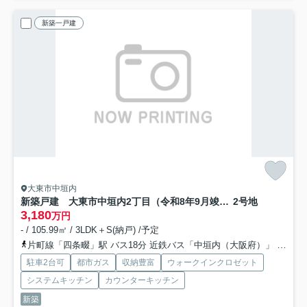
新築一戸建
大東市中垣内
新築戸建 大東市中垣内2丁目（令和8年9月竣工）
2号地
3,180
万円
- / 105.99㎡ / 3LDK＋S(納戸) /予定
片町線「四条畷」駅 バス18分 近鉄バス「中垣内（大阪府）」 停歩3分
駐車2台可
都市ガス
収納豊富
ウォークインクロゼット
システムキッチン
カウンターキッチン
新築