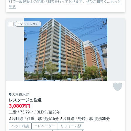
料で一級建築士の間取り相談を行っております。ぜひご相談く...
もっと
見る
中古マンション
大東市氷野
レスタージュ住道
3,080
万円
11階 / 73.79㎡ / 3LDK /築23年
片町線「住道」駅 徒歩15分
片町線「野崎」駅 徒歩38分
ペット相談
エレベーター
リフォーム済