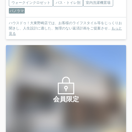
ウォークインクロゼット
バス・トイレ別
室内洗濯機置場
パノラマ
ハウスドゥ！大東野崎店では、お客様のライフスタイル等をじっくりお
聞きし、人生設計に適した、無理のない返済計画をご提案させ...
もっと
見る
会員限定