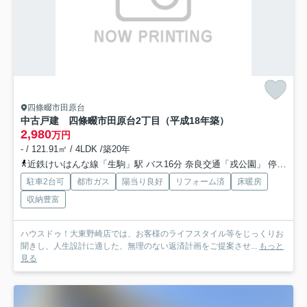
四條畷市田原台
中古戸建 四條畷市田原台2丁目（平成18年築）
2,980
万円
- / 121.91㎡ / 4LDK /築20年
近鉄けいはんな線「生駒」駅 バス16分 奈良交通「戎公園」 停歩3分
駐車2台可
都市ガス
陽当り良好
リフォーム済
床暖房
収納豊富
ハウスドゥ！大東野崎店では、お客様のライフスタイル等をじっくりお
聞きし、人生設計に適した、無理のない返済計画をご提案させ...
もっと
見る