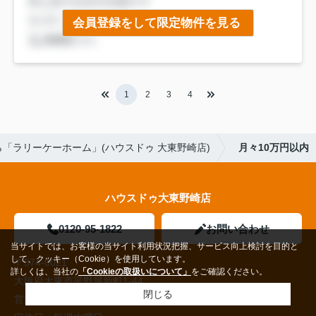
会員登録をして限定物件を見る
1
2
3
4
「ラリーケーホーム」(ハウスドゥ 大東野崎店)
月々10万円以内
ハウスドゥ大東野崎店
0120-95-1822
お問い合わせ
当サイトでは、お客様の当サイト利用状況把握、サービス向上検討を目的と
して、クッキー（Cookie）を使用しています。
〒574-0021
詳しくは、当社の
「Cookieの取扱いについて」
をご確認ください。
大阪府大東市平野屋新町1-44
閉じる
営業時間：
10:00～19:00