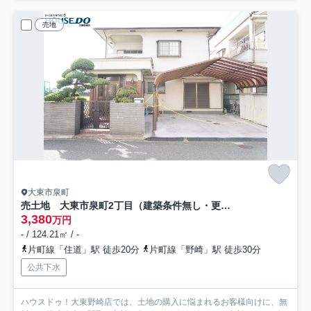
売地
大東市泉町
売土地 大東市泉町2丁目（建築条件無し・更地渡し）
3,380
万円
- / 124.21㎡ / -
片町線「住道」駅 徒歩20分
片町線「野崎」駅 徒歩30分
公共下水
ハウスドゥ！大東野崎店では、土地の購入に悩まれるお客様向けに、無