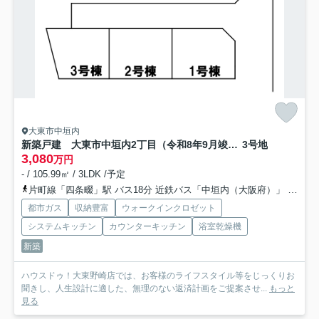
大東市中垣内
新築戸建 大東市中垣内2丁目（令和8年9月竣工）
3号地
3,080
万円
- / 105.99㎡ / 3LDK /予定
片町線「四条畷」駅 バス18分 近鉄バス「中垣内（大阪府）」 停歩3分
都市ガス
収納豊富
ウォークインクロゼット
システムキッチン
カウンターキッチン
浴室乾燥機
新築
ハウスドゥ！大東野崎店では、お客様のライフスタイル等をじっくりお
聞きし、人生設計に適した、無理のない返済計画をご提案させ...
もっと
見る