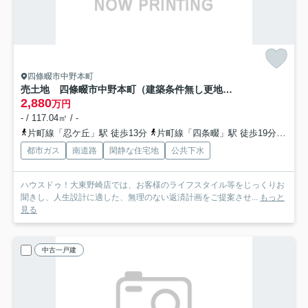
四條畷市中野本町
売土地 四條畷市中野本町（建築条件無し更地渡し）
2,880
万円
- / 117.04㎡ / -
片町線「忍ケ丘」駅 徒歩13分
片町線「四条畷」駅 徒歩19分
京阪
都市ガス
南道路
閑静な住宅地
公共下水
ハウスドゥ！大東野崎店では、お客様のライフスタイル等をじっくりお
聞きし、人生設計に適した、無理のない返済計画をご提案させ...
もっと
見る
中古一戸建