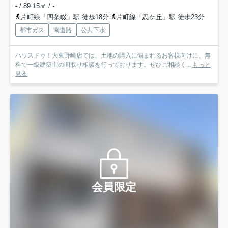
- / 89.15㎡ / -
片町線「四条畷」駅 徒歩18分
片町線「忍ケ丘」駅 徒歩23分
都市ガス
南道路
公共下水
ハウスドゥ！大東野崎店では、土地の購入に悩まれるお客様向けに、無
料で一級建築士の間取り相談を行っております。ぜひご相談く...
もっと
見る
会員限定