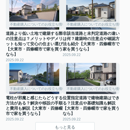
不動産購入についてのお役立ち情報
不動産購入についてのお役立ち情報
道路より低い土地で建築する際
非該当道路と未判定道路の違い
の注意点は？メリットやデメリ
は何？建築時の注意点や確認方
ットも知って安心の住まい選び
法も紹介【大東市・四條畷市で
【大東市・四條畷市で家を買う
家を買うなら】
なら】
2025.09.22
2025.09.22
不動産購入についてのお役立ち情報
不動産購入についてのお役立ち情報
電柱が邪魔と感じたらどうする
位置指定道路で建物建築はでき
方法がある？解決や移設の手順
る？注意点や基礎知識も解説
と費用も解説【大東市・四條畷
【大東市・四條畷市で家を買う
市で家を買うなら】
なら】
2025.09.22
2025.09.22
もっと見る