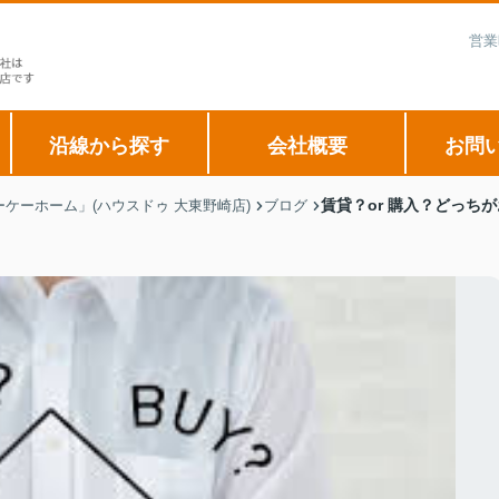
営業
沿線から探す
会社概要
お問
賃貸？or 購入？どっち
ケーホーム」(ハウスドゥ 大東野崎店)
ブログ