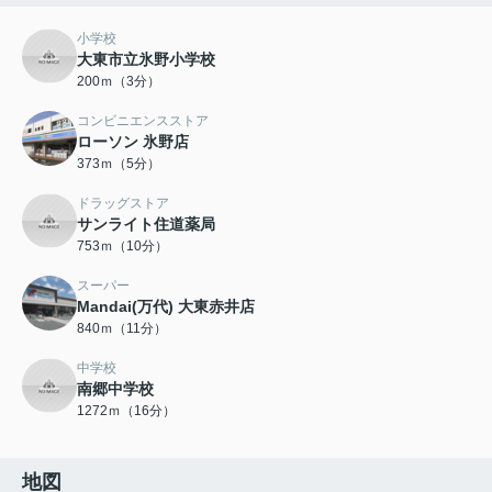
小学校
大東市立氷野小学校
200ｍ（3分）
コンビニエンスストア
ローソン 氷野店
373ｍ（5分）
ドラッグストア
サンライト住道薬局
753ｍ（10分）
スーパー
Mandai(万代) 大東赤井店
840ｍ（11分）
中学校
南郷中学校
1272ｍ（16分）
地図