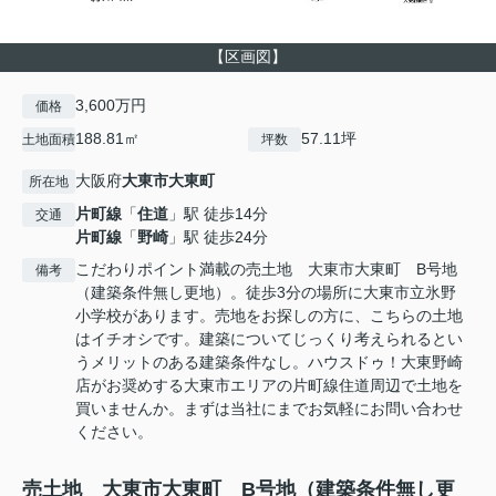
【区画図】
3,600万円
価格
188.81㎡
57.11坪
土地面積
坪数
大阪府
大東市
大東町
所在地
片町線
「
住道
」駅 徒歩14分
交通
片町線
「
野崎
」駅 徒歩24分
こだわりポイント満載の売土地 大東市大東町 B号地
備考
（建築条件無し更地）。徒歩3分の場所に大東市立氷野
小学校があります。売地をお探しの方に、こちらの土地
はイチオシです。建築についてじっくり考えられるとい
うメリットのある建築条件なし。ハウスドゥ！大東野崎
店がお奨めする大東市エリアの片町線住道周辺で土地を
買いませんか。まずは当社にまでお気軽にお問い合わせ
ください。
売土地 大東市大東町 B号地（建築条件無し更