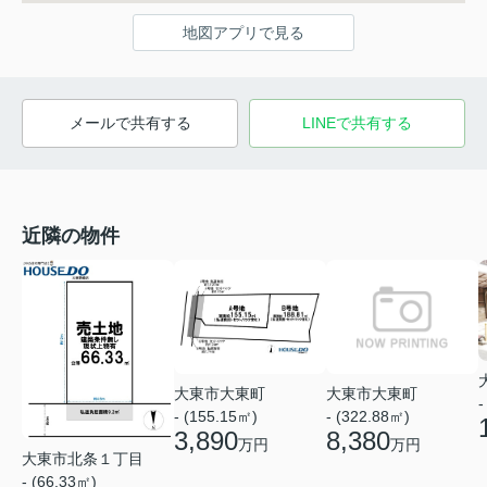
地図アプリで見る
メールで共有する
LINEで共有する
近隣の物件
大東市大東町
大東市大東町
-
- (155.15㎡)
- (322.88㎡)
3,890
8,380
万円
万円
大東市北条１丁目
- (66.33㎡)