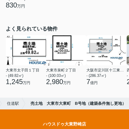
830
万円
よく見られている物件
大東市太子田１丁目
大東市泉町２丁目
大阪市淀川区十三東１丁目
- (49.82㎡)
- (100.03㎡)
- (286.37㎡)
-
1,245
2,980
7
万円
万円
億円
住道駅
売土地 大東市大東町 B号地（建築条件無し更地）
ハウスドゥ大東野崎店