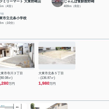
ァミリーマート 大東野崎店
じゃんぼ食鮮館野崎
85ｍ（4分）
409ｍ（6分）
学校
東市立北条小学校
63ｍ（10分）
大東市寺川３丁目
大東市北条５丁目
 (80.08㎡)
- (136.87㎡)
,280
1,980
万円
万円