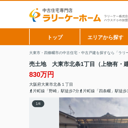
トップ
エリアから探す
大東市・四條畷市の中古住宅・中古戸建を探すなら「ラリー
売土地 大東市北条1丁目（上物有・
830万円
大阪府
大東市
北条
１丁目
片町線「野崎」駅徒歩7分
片町線「四条畷」駅徒歩1
1
/
4