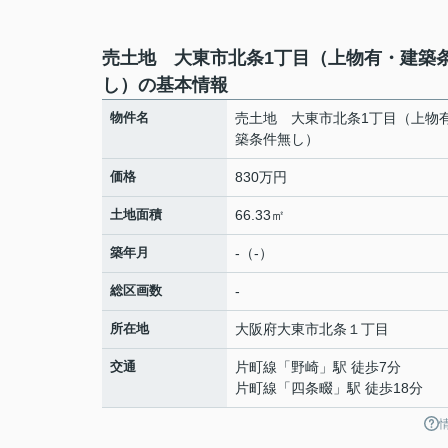
売土地 大東市北条1丁目（上物有・建築
し）の基本情報
物件名
売土地 大東市北条1丁目（上物
築条件無し）
価格
830万円
土地面積
66.33㎡
築年月
-（-）
総区画数
-
所在地
大阪府
大東市
北条
１丁目
交通
片町線
「
野崎
」駅 徒歩7分
片町線
「
四条畷
」駅 徒歩18分