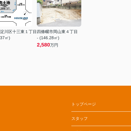
淀川区十三東１丁目
四條畷市岡山東４丁目
.37㎡)
- (146.28㎡)
2,580
万円
トップページ
スタッフ