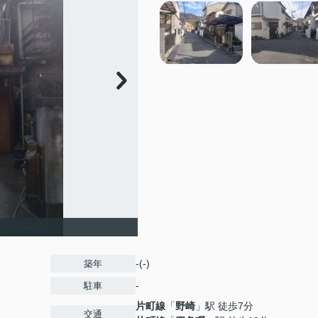
-(-)
築年
-
駐車
片町線
「
野崎
」駅 徒歩7分
交通