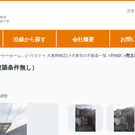
営業
沿線から探す
会社概要
お問
売土
ケーホーム」(ハウスドゥ 大東野崎店)
大東市の不動産一覧
野崎駅
建築条件無し）
8分