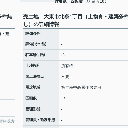
片町線
「
四条畷
」駅 徒歩18分
条件無
売土地 大東市北条1丁目（上物有・建築条
し）の詳細情報
有・建
設備条件
設備(その他)
-
駐車場/月額
-/-
土地権利
所有権
国土法届出
不要
用途地域
第二種中高層住居専用
区画数
- / -
管理形態
-
管理員の勤務形態
-
情報の見方