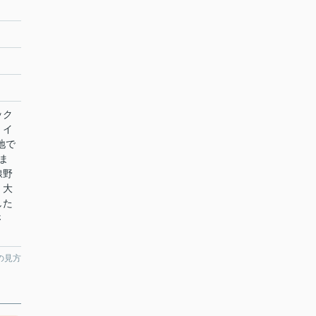
ック
。イ
地で
ま
線野
！大
した
さ
の見方