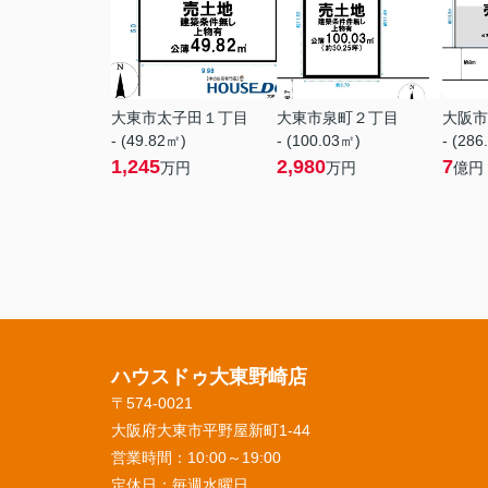
大東市太子田１丁目
大東市泉町２丁目
大阪市
- (49.82㎡)
- (100.03㎡)
- (286
1,245
2,980
7
万円
万円
億円
ハウスドゥ大東野崎店
〒574-0021
大阪府大東市平野屋新町1-44
営業時間：
10:00～19:00
定休日：
毎週水曜日