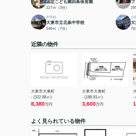
認定こども園四条保育園
フ
227ｍ（3分）
2
中学校
小
大東市立北条中学校
大
546ｍ（7分）
7
近隣の物件
大東市大東町
大東市大東町
- (322.88㎡)
- (188.81㎡)
-
8,380
3,600
1
万円
万円
よく見られている物件