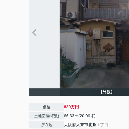
【外観】
830万円
価格
66.33㎡(20.06坪)
土地面積(坪数)
大阪府
大東市
北条
１丁目
所在地