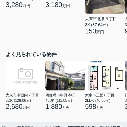
3,280
3,180
万円
万円
大東市北条６丁目
3K (37.64㎡)
3
150
万円
よく見られている物件
大東市中垣内７丁目
四條畷市中野本町
大東市三箇６丁目
5DK (128.06㎡)
4LDK (111.05㎡)
2LDK (40.65㎡)
3
2,680
1,880
598
万円
万円
万円