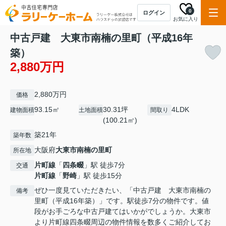
0
ログイン
お気に入り
中古戸建 大東市南楠の里町（平成16年
築）
2,880万円
2,880万円
価格
93.15㎡
30.31坪
4LDK
建物面積
土地面積
間取り
(100.21㎡)
築21年
築年数
大阪府
大東市
南楠の里町
所在地
片町線
「
四条畷
」駅 徒歩7分
交通
片町線
「
野崎
」駅 徒歩15分
ぜひ一度見ていただきたい、「中古戸建 大東市南楠の
備考
里町（平成16年築）」です。駅徒歩7分の物件です。値
段がお手ごろな中古戸建てはいかがでしょうか。大東市
より片町線四条畷周辺の物件情報を数多くご紹介してお