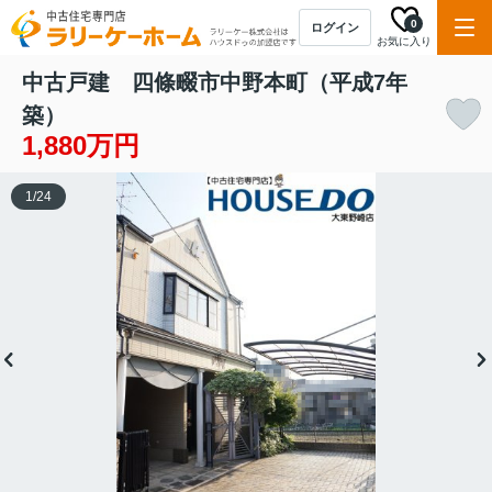
0
ログイン
お気に入り
中古戸建 四條畷市中野本町（平成7年
築）
1,880万円
1
/
24