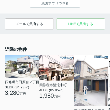
地図アプリで見る
メールで共有する
LINEで共有する
近隣の物件
四條畷市田原台２丁目
四條畷市清滝中町
3LDK (94.29㎡)
4LDK (85.05㎡)
3,280
万円
1,980
万円
4