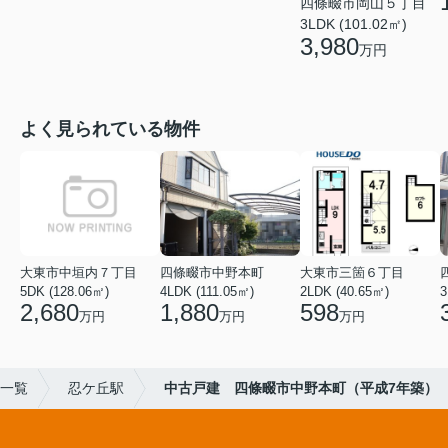
四條畷市岡山５丁目
3LDK (101.02㎡)
3,980
万円
よく見られている物件
大東市中垣内７丁目
四條畷市中野本町
大東市三箇６丁目
5DK (128.06㎡)
4LDK (111.05㎡)
2LDK (40.65㎡)
3
2,680
1,880
598
万円
万円
万円
一覧
忍ケ丘駅
中古戸建 四條畷市中野本町（平成7年築）