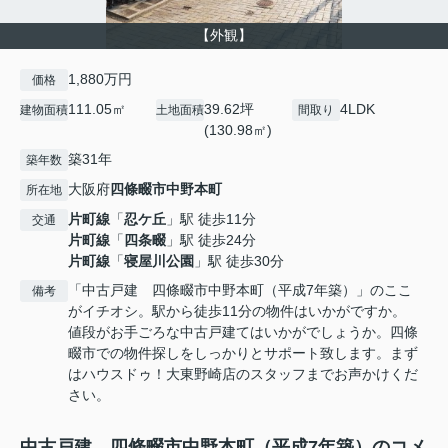
【外観】
1,880万円
価格
111.05㎡
39.62坪
4LDK
建物面積
土地面積
間取り
(130.98㎡)
築31年
築年数
大阪府
四條畷市
中野本町
所在地
片町線
「
忍ケ丘
」駅 徒歩11分
交通
片町線
「
四条畷
」駅 徒歩24分
片町線
「
寝屋川公園
」駅 徒歩30分
「中古戸建 四條畷市中野本町（平成7年築）」のここ
備考
がイチオシ。駅から徒歩11分の物件はいかがですか。
値段がお手ごろな中古戸建てはいかがでしょうか。四條
畷市での物件探しをしっかりとサポート致します。まず
はハウスドゥ！大東野崎店のスタッフまでお声かけくだ
さい。
中古戸建 四條畷市中野本町（平成7年築）のコメ