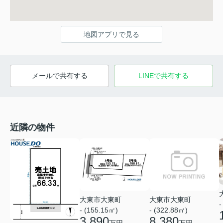
地図アプリで見る
メールで共有する
LINEで共有する
近隣の物件
大東市大東町
大東市大東町
-
- (155.15㎡)
- (322.88㎡)
3,890
8,380
万円