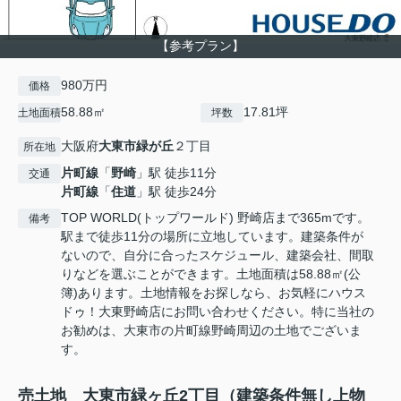
【参考プラン】
980万円
価格
58.88㎡
17.81坪
土地面積
坪数
大阪府
大東市
緑が丘
２丁目
所在地
片町線
「
野崎
」駅 徒歩11分
交通
片町線
「
住道
」駅 徒歩24分
TOP WORLD(トップワールド) 野崎店まで365mです。
備考
駅まで徒歩11分の場所に立地しています。建築条件が
ないので、自分に合ったスケジュール、建築会社、間取
りなどを選ぶことができます。土地面積は58.88㎡(公
簿)あります。土地情報をお探しなら、お気軽にハウス
ドゥ！大東野崎店にお問い合わせください。特に当社の
お勧めは、大東市の片町線野崎周辺の土地でございま
す。
売土地 大東市緑ヶ丘2丁目（建築条件無し上物