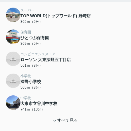
スーパー
TOP WORLD(トップワールド) 野崎店
365ｍ（5分）
保育園
ひとつぶ保育園
369ｍ（5分）
コンビニエンスストア
ローソン 大東深野五丁目店
561ｍ（8分）
小学校
深野小学校
565ｍ（8分）
中学校
大東市立谷川中学校
741ｍ（10分）
すべて見る