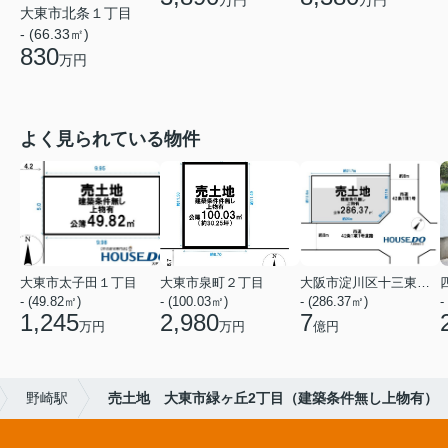
万円
大東市北条１丁目
- (66.33㎡)
830
万円
よく見られている物件
大東市太子田１丁目
大東市泉町２丁目
大阪市淀川区十三東１丁目
- (49.82㎡)
- (100.03㎡)
- (286.37㎡)
-
1,245
2,980
7
万円
万円
億円
野崎駅
売土地 大東市緑ヶ丘2丁目（建築条件無し上物有）