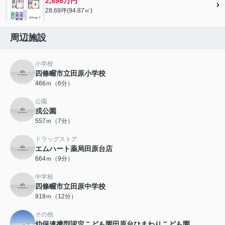
2,898万円
28.69坪(94.87㎡)
周辺施設
小学校
四條畷市立田原小学校
466ｍ（6分）
公園
戎公園
557ｍ（7分）
ドラッグストア
エムハート薬局田原台店
664ｍ（9分）
中学校
四條畷市立田原中学校
918ｍ（12分）
その他
幼保連携型認定こども園田原台ひまわりこども園