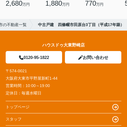
2,680
1,880
770
万円
万円
万円
市の不動産一覧
中古戸建 四條畷市田原台3丁目（平成17年築）
ハウスドゥ大東野崎店
0120-95-1822
お問い合わせ
〒574-0021
大阪府大東市平野屋新町1-44
営業時間：
10:00～19:00
定休日：
毎週水曜日
トップページ
スタッフ