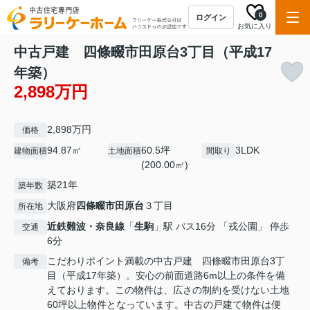
0
ログイン
お気に入り
中古戸建 四條畷市田原台3丁目（平成17
年築）
2,898万円
2,898万円
価格
94.87㎡
60.5坪
3LDK
建物面積
土地面積
間取り
(200.00㎡)
築21年
築年数
大阪府
四條畷市
田原台
３丁目
所在地
近鉄難波・奈良線
「
生駒
」駅 バス16分 「戎公園」 停歩
交通
6分
こだわりポイント満載の中古戸建 四條畷市田原台3丁
備考
目（平成17年築）。安心の前面道路6m以上の条件を備
えております。この物件は、広さの制約を受けない土地
60坪以上物件となっています。中古の戸建て物件は便