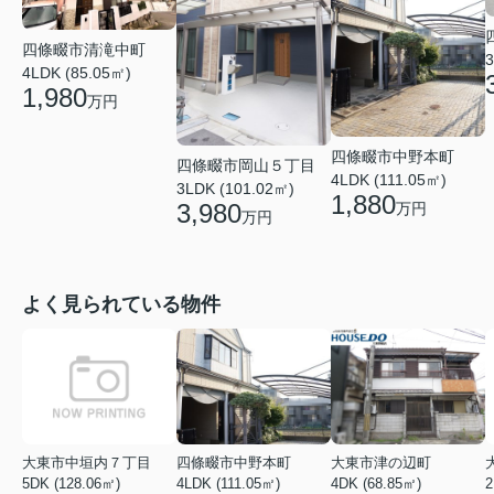
四條畷市清滝中町
3
4LDK (85.05㎡)
1,980
万円
四條畷市中野本町
四條畷市岡山５丁目
4LDK (111.05㎡)
3LDK (101.02㎡)
1,880
3,980
万円
万円
よく見られている物件
大東市中垣内７丁目
四條畷市中野本町
大東市津の辺町
5DK (128.06㎡)
4LDK (111.05㎡)
4DK (68.85㎡)
2