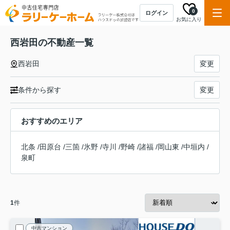
0
ログイン
お気に入り
西岩田の不動産一覧
西岩田
変更
条件から探す
変更
おすすめのエリア
北条
/
田原台
/
三箇
/
氷野
/
寺川
/
野崎
/
諸福
/
岡山東
/
中垣内
/
泉町
1
件
中古マンション