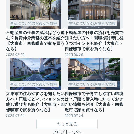
生活についてのお役立ち情報
生活についてのお役立ち情報
不動産屋の仕事の流れはどう進
不動産屋の仕事の流れを売買で
む？賃貸仲介業務の基本を紹介
知りたい方へ！就職検討時に役
【大東市・四條畷市で家を買う
立つポイントも紹介【大東市・
なら】
四條畷市で家を買うなら】
2025.08.26
2025.08.26
生活についてのお役立ち情報
生活についてのお役立ち情報
大東市の住みやすさを知りたい
四條畷市で子育てしやすい環境
方へ！戸建てとマンションを比
は？戸建て購入時に知っておき
較し選び方も紹介【大東市・四
たい情報も紹介【大東市・四條
條畷市で家を買うなら】
畷市で家を買うなら】
2025.07.24
2025.07.24
もっと見る
ブログトップへ