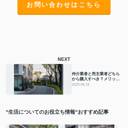
お問い合わせはこちら
NEXT
仲介業者と売主業者どちら
から購入すべき？メリット
やデメリットも比較してご
2025.09.15
紹介【大東市・四條畷市で
家を買うなら】
”生活についてのお役立ち情報”おすすめ記事