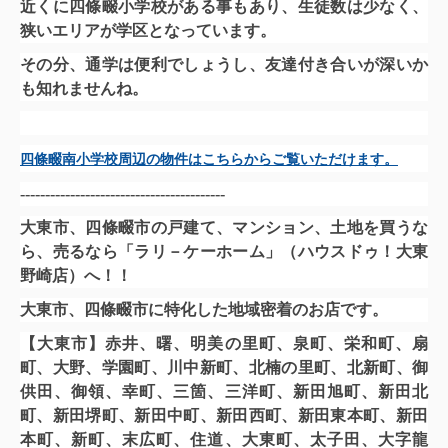
近くに四條畷小学校がある事もあり、生徒数は少なく、
狭いエリアが学区となっています。
その分、通学は便利でしょうし、友達付き合いが深いか
も知れませんね。
四條畷南小学校周辺の物件はこちらからご覧いただけます。
-----------------------------------------
大東市、四條畷市の戸建て、マンション、土地を買うな
ら、
売るなら「ラリ－ケーホーム」（ハウスドゥ！大東
野崎店）へ！！
大東市、四條畷市に特化した地域密着のお店です。
【大東市】赤井、曙、明美の里町、泉町、栄和町、扇
町、大野、学園町、川中新町、北楠の里町、北新町、御
供田、御領、幸町、三箇、三洋町、新田旭町、新田北
町、新田堺町、新田中町、新田西町、新田東本町、新田
本町、新町、末広町、住道、大東町、太子田、大字龍