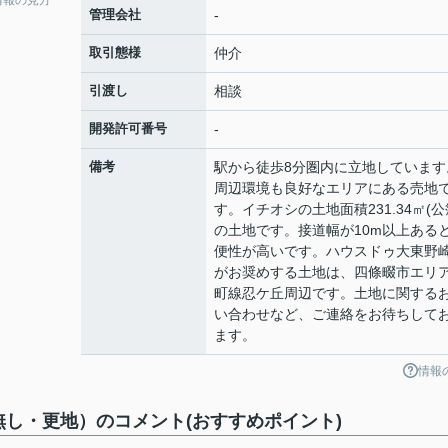
管理会社
-
取引態様
仲介
引渡し
相談
開発許可番号
-
備考
駅から徒歩8分圏内に立地しています
周辺環境も良好なエリアにある売地
す。イチオシの土地面積231.34㎡(公
の土地です。接道幅が10m以上ある
便性が高いです。ハウスドゥ大東野
がお奨めする土地は、四條畷市エリ
町線忍ケ丘周辺です。土地に関する
い合わせなど、ご連絡をお待ちして
ます。
情報
し・更地）のコメント(おすすめポイント)