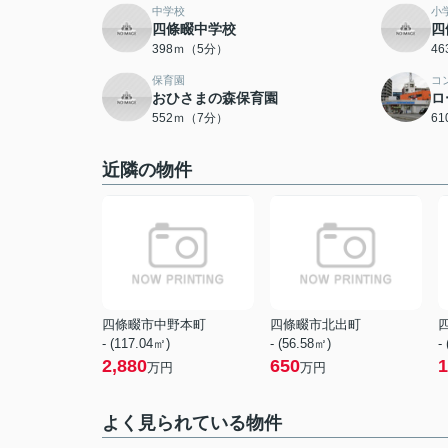
中学校
小
四條畷中学校
四
398ｍ（5分）
4
保育園
コ
おひさまの森保育園
ロ
552ｍ（7分）
6
近隣の物件
四條畷市中野本町
四條畷市北出町
- (117.04㎡)
- (56.58㎡)
-
2,880
650
1
万円
万円
よく見られている物件