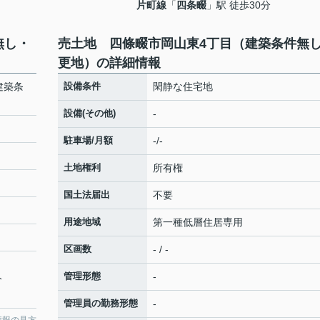
片町線
「
四条畷
」駅 徒歩30分
無し・
売土地 四條畷市岡山東4丁目（建築条件無
更地）の詳細情報
建築条
設備条件
閑静な住宅地
設備(その他)
-
駐車場/月額
-/-
土地権利
所有権
国土法届出
不要
用途地域
第一種低層住居専用
区画数
- / -
管理形態
-
分
管理員の勤務形態
-
情報の見方