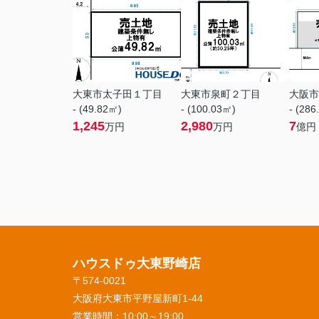
大東市太子田１丁目
大東市泉町２丁目
大阪市
- (49.82㎡)
- (100.03㎡)
- (286
1,245
2,980
7
万円
万円
億円
ハウスドゥ大東野崎店
〒574-0021
大阪府大東市平野屋新町1-44
営業時間：
10:00～19:00