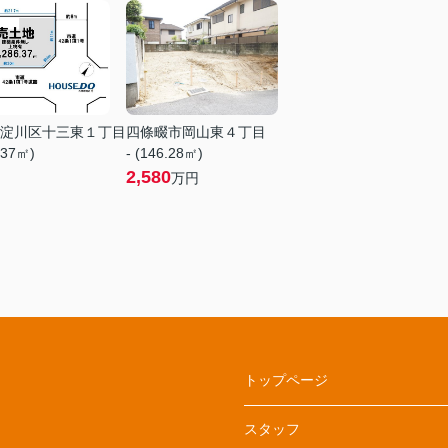
淀川区十三東１丁目
四條畷市岡山東４丁目
.37㎡)
- (146.28㎡)
2,580
万円
トップページ
スタッフ