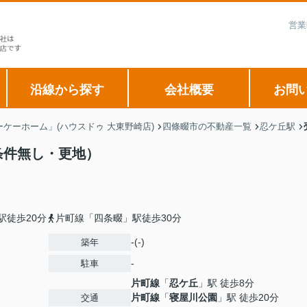
営業
沿線から探す
会社概要
お問
ケーホーム」(ハウスドゥ 大東野崎店)
四條畷市の不動産一覧
忍ケ丘駅
条件無し・更地）
駅徒歩20分
片町線「四条畷」駅徒歩30分
-(-)
築年
-
駐車
片町線
「
忍ケ丘
」駅 徒歩8分
片町線
「
寝屋川公園
」駅 徒歩20分
交通