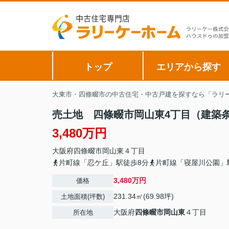
トップ
エリアから探す
大東市・四條畷市の中古住宅・中古戸建を探すなら「ラリー
売土地 四條畷市岡山東4丁目（建築
3,480万円
大阪府
四條畷市
岡山東
４丁目
片町線「忍ケ丘」駅徒歩8分
片町線「寝屋川公園」
3,480万円
価格
231.34㎡(69.98坪)
土地面積(坪数)
大阪府
四條畷市
岡山東
４丁目
所在地