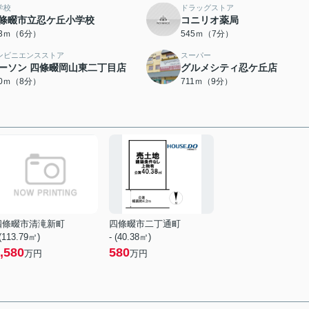
学校
ドラッグストア
條畷市立忍ケ丘小学校
コニリオ薬局
63ｍ（6分）
545ｍ（7分）
ンビニエンスストア
スーパー
ーソン 四條畷岡山東二丁目店
グルメシティ忍ケ丘店
10ｍ（8分）
711ｍ（9分）
四條畷市清滝新町
四條畷市二丁通町
 (113.79㎡)
- (40.38㎡)
,580
580
万円
万円