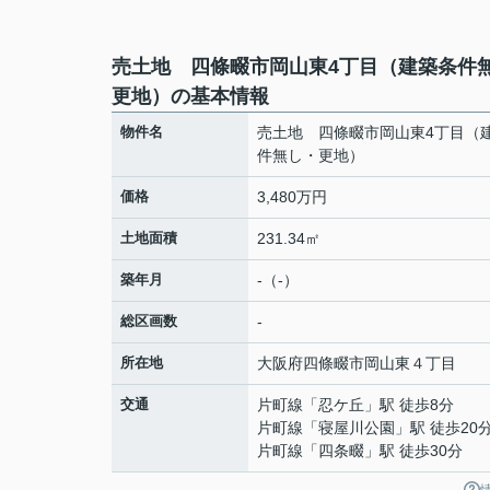
売土地 四條畷市岡山東4丁目（建築条件
更地）の基本情報
物件名
売土地 四條畷市岡山東4丁目（
件無し・更地）
価格
3,480万円
土地面積
231.34㎡
築年月
-（-）
総区画数
-
所在地
大阪府
四條畷市
岡山東
４丁目
交通
片町線
「
忍ケ丘
」駅 徒歩8分
片町線
「
寝屋川公園
」駅 徒歩20
片町線
「
四条畷
」駅 徒歩30分