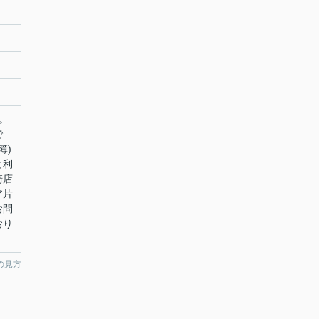
。
で
簿)
と利
崎店
ア片
お問
おり
の見方