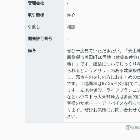
管理会社
-
取引態様
仲介
引渡し
相談
開発許可番号
-
備考
ぜひ一度見ていただきたい、「売
四條畷市美田町10号地（建築条件無
地）」です。建築についてじっくり
られるというメリットのある建築条
し。売地をお探しの方におすすめの
です。土地面積は87.35㎡(公簿)でご
ます。立地や値段、ライフプランニ
などハウスドゥ大東野崎店は多面的
客様のサポート・アドバイスを行っ
ります。ぜひお気軽にお問い合わせ
さい。
情報