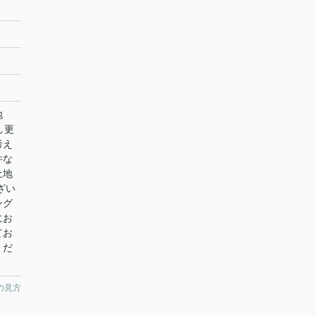
土地
し更
考え
件な
土地
ざい
ング
にお
てお
くだ
の見方