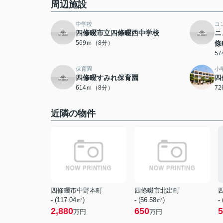
周辺施設
中学校
コ
四條畷市立四條畷西中学校
ニ
569ｍ（8分）
條
5
保育園
小
四條畷すみれ保育園
四
614ｍ（8分）
7
近隣の物件
四條畷市中野本町
四條畷市北出町
- (117.04㎡)
- (56.58㎡)
-
2,880
650
5
万円
万円