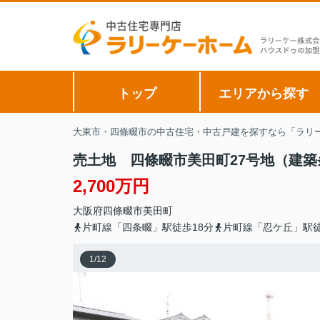
トップ
エリアから探す
大東市・四條畷市の中古住宅・中古戸建を探すなら「ラリー
売土地 四條畷市美田町27号地（建
2,700万円
大阪府
四條畷市
美田町
片町線「四条畷」駅徒歩18分
片町線「忍ケ丘」駅徒
1
/
12