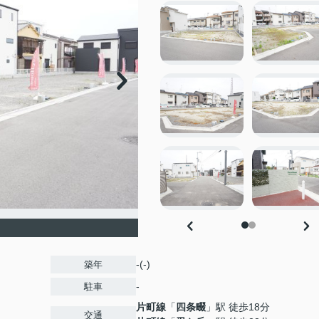
-(-)
築年
-
駐車
片町線
「
四条畷
」駅 徒歩18分
交通