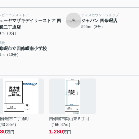
ンビニエンスストア
ディスカウントショップ
ューヤマザキデイリーストア 四
ジャパン 四条畷店
畷二丁通店
595ｍ（8分）
74ｍ（8分）
学校
條畷市立四條畷南小学校
26ｍ（10分）
四條畷市二丁通町
四條畷市岡山東５丁目
 (40.38㎡)
- (166.32㎡)
80
1,280
万円
万円