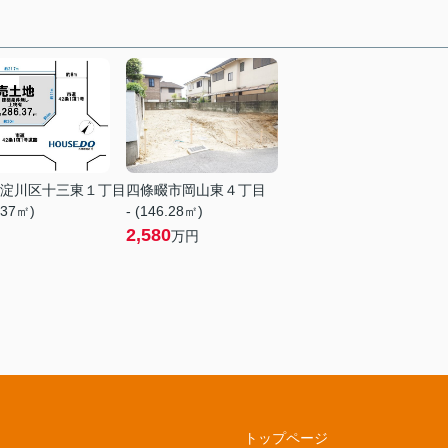
淀川区十三東１丁目
四條畷市岡山東４丁目
.37㎡)
- (146.28㎡)
2,580
万円
トップページ