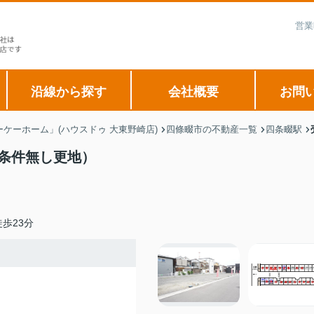
営業
沿線から探す
会社概要
お問
ケーホーム」(ハウスドゥ 大東野崎店)
四條畷市の不動産一覧
四条畷駅
築条件無し更地）
歩23分