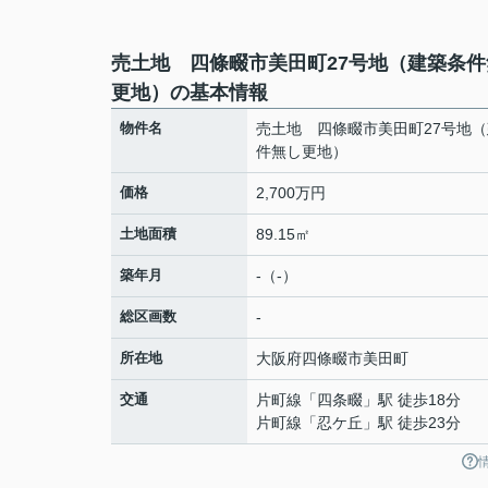
売土地 四條畷市美田町27号地（建築条件
更地）の基本情報
物件名
売土地 四條畷市美田町27号地
件無し更地）
価格
2,700万円
土地面積
89.15㎡
築年月
-（-）
総区画数
-
所在地
大阪府
四條畷市
美田町
交通
片町線
「
四条畷
」駅 徒歩18分
片町線
「
忍ケ丘
」駅 徒歩23分