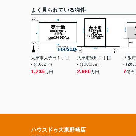
よく見られている物件
大東市太子田１丁目
大東市泉町２丁目
大阪市
- (49.82㎡)
- (100.03㎡)
- (286
1,245
2,980
7
万円
万円
億円
ハウスドゥ大東野崎店