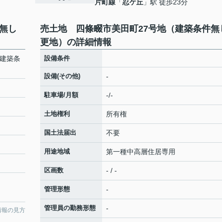
片町線
「
忍ケ丘
」駅 徒歩23分
無し
売土地 四條畷市美田町27号地（建築条件無
更地）の詳細情報
（建築条
設備条件
設備(その他)
-
駐車場/月額
-/-
土地権利
所有権
国土法届出
不要
用途地域
第一種中高層住居専用
区画数
- / -
管理形態
-
管理員の勤務形態
-
情報の見方