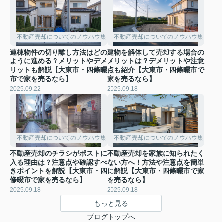
不動産売却についてのノウハウ集
不動産売却についてのノウハウ集
連棟物件の切り離し方法はどの
建物を解体して売却する場合の
ように進める？メリットやデメ
メリットは？デメリットや注意
リットも解説【大東市・四條畷
点も紹介【大東市・四條畷市で
市で家を売るなら】
家を売るなら】
2025.09.22
2025.09.18
不動産売却についてのノウハウ集
不動産売却についてのノウハウ集
不動産売却のチラシがポストに
不動産売却を家族に知られたく
入る理由は？注意点や確認すべ
ない方へ！方法や注意点を簡単
きポイントを解説【大東市・四
に解説【大東市・四條畷市で家
條畷市で家を売るなら】
を売るなら】
2025.09.18
2025.09.18
もっと見る
ブログトップへ