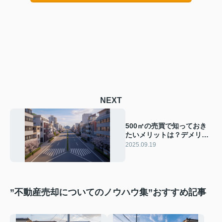
NEXT
500㎡の売買で知っておき
たいメリットは？デメリッ
トや開発前提の注意点も解
2025.09.19
説【大東市・四條畷市で家
を買うなら】
”不動産売却についてのノウハウ集”おすすめ記事