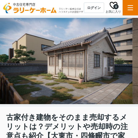
0
ログイン
お気に入り
古家付き建物をそのまま売却するメ
リットは？デメリットや売却時の注
意点も紹介【大東市・四條畷市で家