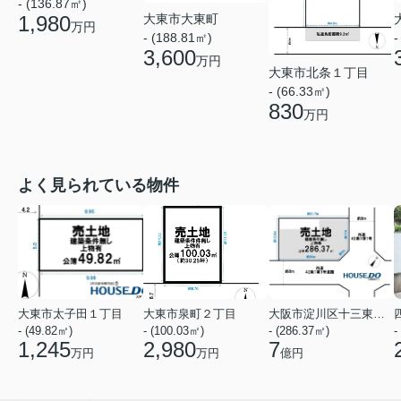
- (136.87㎡)
1,980
大東市大東町
万円
- (188.81㎡)
-
3,600
万円
大東市北条１丁目
- (66.33㎡)
830
万円
よく見られている物件
大東市太子田１丁目
大東市泉町２丁目
大阪市淀川区十三東１丁目
- (49.82㎡)
- (100.03㎡)
- (286.37㎡)
-
1,245
2,980
7
万円
万円
億円