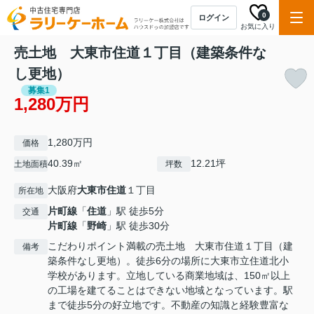
0
ログイン
お気に入り
売土地 大東市住道１丁目（建築条件な
し更地）
募集1
1,280万円
1,280万円
価格
40.39㎡
12.21坪
土地面積
坪数
大阪府
大東市
住道
１丁目
所在地
片町線
「
住道
」駅 徒歩5分
交通
片町線
「
野崎
」駅 徒歩30分
こだわりポイント満載の売土地 大東市住道１丁目（建
備考
築条件なし更地）。徒歩6分の場所に大東市立住道北小
学校があります。立地している商業地域は、150㎡以上
の工場を建てることはできない地域となっています。駅
まで徒歩5分の好立地です。不動産の知識と経験豊富な